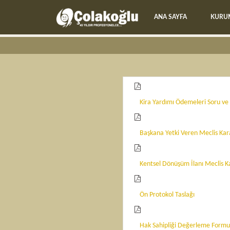
ANA SAYFA
KURU
Kira Yardımı Ödemeleri Soru ve
Başkana Yetki Veren Meclis Kar
Kentsel Dönüşüm İlanı Meclis K
Ön Protokol Taslağı
Hak Sahipliği Değerleme Formu