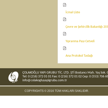
İcmal Liste
Çevre ve Şehircilik Bakanlığı 201
Yıpranma Payı Cetveli
Ana Protokol Taslağı
ÇOLAKOĞLU YAPI GRUBU TİC. LTD. ŞTİ Bostancı Mah. Yaş Sok. O
Tel:
0 (216) 372 01 01
Fax:
0 (216) 372 01 02
Cep:
0 (553) 706 6
info@colakogluyapigrubu.com.tr
COPYRIGHTS © 2016 TÜM HAKLARI SAKLIDIR.