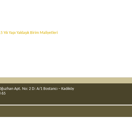
5 Yılı Yapı Yaklaşık Birim Maliyetleri
ğuzhan Apt. No: 2 D: A/1 Bostancı – Kadıköy
8 65