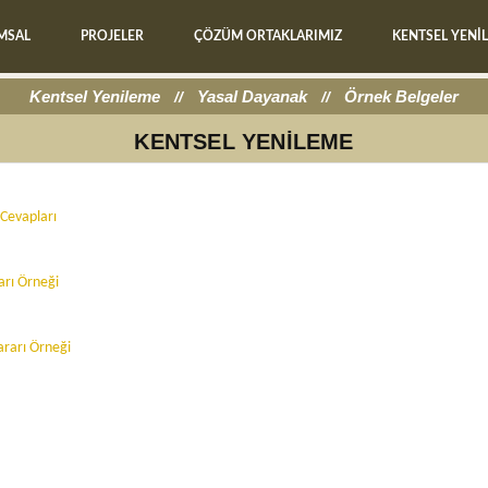
MSAL
PROJELER
ÇÖZÜM ORTAKLARIMIZ
KENTSEL YENİ
Kentsel Yenileme
Yasal Dayanak
Örnek Belgeler
KENTSEL YENİLEME
 Cevapları
arı Örneği
ararı Örneği